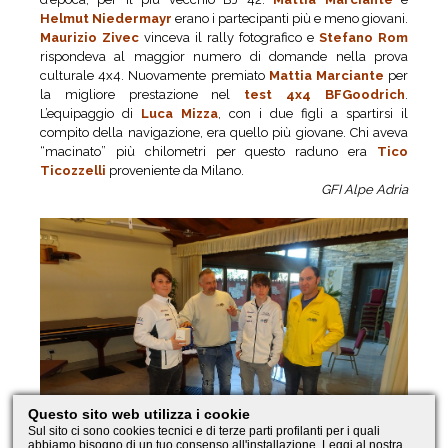
Helmut Niedermayr
erano i partecipanti più e meno giovani.
Maurizio Zivec
vinceva il rally fotografico e
Stefano Rom
rispondeva al maggior numero di domande nella prova
culturale 4x4. Nuovamente premiato
Mattia Marciante
per
la migliore prestazione nel
test 4x4 BFGoodrich
.
L’equipaggio di
Luca Mizza
, con i due figli a spartirsi il
compito della navigazione, era quello più giovane. Chi aveva
“macinato” più chilometri per questo raduno era
Tico
Ticozzelli
proveniente da Milano.
GFI Alpe Adria
Questo sito web utilizza i cookie
Sul sito ci sono cookies tecnici e di terze parti profilanti per i quali
abbiamo bisogno di un tuo consenso all'installazione. Leggi al nostra