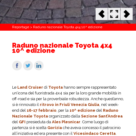
Reportage
>
Raduno nazionale Toyota 4x4 10^ edizione
Raduno nazionale Toyota 4x4
10^ edizione
Le
Land Cruiser
di
Toyota
hanno sempre rappresentato
un’icona del fuoristrada 4x4 sia per la loro grande mobilità in
off-road e sia per la proverbiale robustezza. Anche quest’anno,
si è rinnovato il
ritrovo in Friuli Venezia Giulia
, nel week-
end del
16-17 febbraio
, per la
10^ edizione
del
Raduno
Nazionale Toyota
organizzato dalla
Sezione Sant’Andrea
del
GFI
presieduta da
Ales Plesnicar
. Come luogo di
partenza si è scelta
Gorizia
che aveva concesso il patrocinio
all’iniziativa ed era presente con il
Vicesindaco Ceretta
.