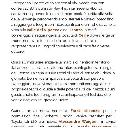
Eterogeneo il parco veicolare con al via i vecchi ma ben
conservati BJ, alcuni suv Rav 4 ed i più recenti HDJ. La
carovana, seguendo le note del road-book, è partita alla volta
della Slovenija percorrendo ampi sterrati e piste di bosco fino
a raggiungere luoghi con interessanti panorami che davano la
vista alla
valle del Vipacco
e dell’
Isonzo
. A metà
pomeriggio si raggiungeva la località di
Cerje
dove si erge un
monumento ai difensori della terra slovena, oltre a
rappresentare un luogo di convivenza e di pace fra diverse
culture.
Quasi all’imbrunire, iniziava la marcia di rientro in territorio
italiano con la risalita di alcune interessanti golene ai margini
dell’Isonzo. La cena Ai Due Leoni di Farra d’Isonzo chiudeva la
giornata. Domenica si ripartiva alla volta di altri percorsi
pianeggianti dove vi erano diversi momenti per saggiare le
proprie capacità di guida e delle potenzialità dei mezzi; alcuni
guadi, anche fuori programma, anticipavano il test 4x4 che
veniva ricavato nel greto del Torre.
Quindi, arrivo nuovamente a
Farra d’Isonzo
per le
premiazioni finali. Roberto Dragoni veniva premiato per il
Toyota kdj 120 più nuovo,
Alessandro Waiglein
, in divisa
d’epoca, per il più vecchio BJ 42.
Mattia Marciante
e