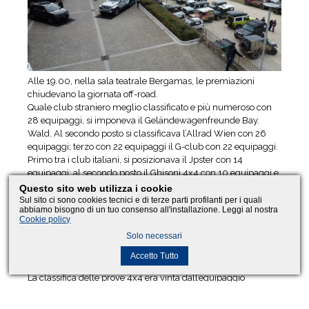
Alle 19.00, nella sala teatrale Bergamas, le premiazioni
chiudevano la giornata off-road.
Quale club straniero meglio classificato e più numeroso con
28 equipaggi, si imponeva il Geländewagenfreunde Bay.
Wald. Al secondo posto si classificava l’Allrad Wien con 26
equipaggi; terzo con 22 equipaggi il G-club con 22 equipaggi.
Primo tra i club italiani, si posizionava il Jpster con 14
equipaggi;
al secondo posto il Ghisoni 4x4 con 10 equipaggi e
terzi il Dacia Duster con 9 equipaggi.
Questo sito web utilizza i cookie
Fuori classifica, veniva citato anche il numeroso, come
Sul sito ci sono cookies tecnici e di terze parti profilanti per i quali
abbiamo bisogno di un tuo consenso all'installazione. Leggi al nostra
sempre, G.F.I. Alpe Adria per i suoi 38 equipaggi iscritti.
Cookie policy
Il pilota più giovane al raduno era Leonardo Bergallo del 2007
Solo necessari
mentre il “più esperto” risultava Sandro Ghisoni.
Nei test, vincitori risultavano l’austriaco Roman Schmid e il
Accetto Tutto
russo Klim Pischculenok.
La classifica delle prove 4x4 era vinta dall’equipaggio
Agostino Molino Pividori navigato da Giovanni Tirelli, seguito
da Lorenzo Pecorari con Monica Cozzi e da Jacopo Zaffin con