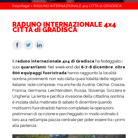
Reportage
>
RADUNO INTERNAZIONALE 4x4 CITTÀ di GRADISCA
RADUNO INTERNAZIONALE 4x4
CITTÀ di GRADISCA
Il
raduno internazionale 4x4 di Gradisca
ha festeggiato i
suoi
quarant’anni
. Nel week-end del
6-7-8 dicembre
,
oltre
600 equipaggi fuoristrada
hanno raggiunto la località
isontina provenienti non solo dalla quasi totalità delle regioni
italiane, isole comprese, ma anche da Austria, Cèchia, Croazia,
Francia, Germania, Liechtenstein, Russia, Slovenija, Svizzera e
Ungheria. La lenta e pacifica invasione della cittadina isontina
è iniziata dalla mattinata di sabato 6 dicembre quando
moltissimi fuoristradisti hanno completato le operazioni
preliminari di iscrizione e parcheggiato in modo ordinato il
loro 4x4 nell’ampia piazza centrale per poter essere tra i primi
alla partenza.