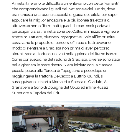
A metà itinerario le difficoltà aumentavano con delle “varianti”
che comprendevano i guadi del Natisone e del Judrio, dove
era richiesta una buona capacità di guida del pilota per saper
applicare la miglior andatura e la più idonea traiettoria di
attraversamento. Terminati i guadi, il road-book portava i
partecipanti a salire nella zona del Collio, in mezzo a vigneti e
strette mulattiere, piuttosto impegnative. Solo all’imbrunire,
cessavano le proposte di percorsi off-road e tutti avevano
modo di rientrare a Gradisca non prima di aver percorso
alcuni tracciati tortuosi ricavati nella golena del fiume Isonzo.
Come consuetudine del raduno di Gradisca, diverse sono state
nella giornata le soste ristoro. Si era iniziato con la classica
piccola pausa alla Toretta di Tapogliano e poco dopo si
raggiungeva la trattoria De Cecco a Buttrio. Quindi, si
susseguivano i ristori a Monviert a Spessa di Cividale, Al
Granatiere a Scriò di Dolegna del Collio ed infine Russiz
Superiore a Capriva del Friuli.