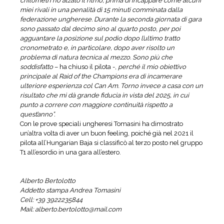
chilometri ho alzato il ritmo, prima di incappare come alcuni
miei rivali in una penalità di 15 minuti comminata dalla
federazione ungherese. Durante la seconda giornata di gara
sono passato dal decimo sino al quarto posto, per poi
agguantare la posizione sul podio dopo l’ultimo tratto
cronometrato e, in particolare, dopo aver risolto un
problema di natura tecnica al mezzo. Sono più che
soddisfatto
– ha chiuso il pilota -,
perché il mio obiettivo
principale al Raid of the Champions era di incamerare
ulteriore esperienza col Can Am. Torno invece a casa con un
risultato che mi dà grande fiducia in vista del 2025, in cui
punto a correre con maggiore continuità rispetto a
quest’anno”.
Con le prove speciali ungheresi Tomasini ha dimostrato
un’altra volta di aver un buon feeling, poiché già nel 2021 il
pilota all’Hungarian Baja si classificò al terzo posto nel gruppo
T1 all’esordio in una gara all’estero.
Alberto Bertolotto
Addetto stampa Andrea Tomasini
Cell: +39 3922235844
Mail:
alberto.bertolotto@mail.com