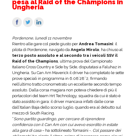
pesa al Raid of the Champions in
Ungheria
Pordenone, lunedì 11 novembre
Rientro alle gare col piede giusto per
Andrea Tomasini
: il
pilota di Pordenone, navigato da
Angelo Mirolo
, ha chiuso al
terzo posto assoluto e al secondo tra i veicoli SSV il
Raid of the Champions
, ultima prova del Campionato
Italiano Cross Country e Side by Side, disputatasi a Faluhaz in
Ungheria. Su Can Am Maverick il driver ha completato le sette
prove speciali in programma in 6.08’28’’2, firmando
nell’ultimo tratto cronometrato un eccellente secondo tempo
assoluto. Dalla corsa magiara non poteva chiedere di più il
portacolori del team Hrt Technology, squadra da cui è stato è
stato assistito in gara: il driver mancava infatti dalle corse
dall’Italian Baja dello scorso luglio, quando era al debutto sul
mezzo di South Racing.
“
Sono partito guardingo, per cercare di riprendere
confidenza con il Can Am con cui avevo esordito in estate
alla gara di casa
– ha sottolineato Tomasini -.
Col passare dei