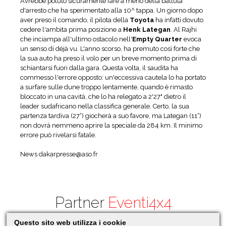
Avrebbe potuto sicuramente fare a meno della battuta
d'arresto che ha sperimentato alla 10^ tappa. Un giorno dopo
aver preso il comando, il pilota della
Toyota
ha infatti dovuto
cedere l'ambita prima posizione a
Henk Lategan
. Al Rajhi
che inciampa all'ultimo ostacolo nell'
Empty Quarter
evoca
un senso di déjà vu. L'anno scorso, ha premuto così forte che
la sua auto ha preso il volo per un breve momento prima di
schiantarsi fuori dalla gara. Questa volta, il saudita ha
commesso l'errore opposto: un'eccessiva cautela lo ha portato
a surfare sulle dune troppo lentamente, quando è rimasto
bloccato in una cavità, che lo ha relegato a 2'27" dietro il
leader sudafricano nella classifica generale. Certo, la sua
partenza tardiva (27°) giocherà a suo favore, ma Lategan (11°)
non dovrà nemmeno aprire la speciale da 284 km. Il minimo
errore può rivelarsi fatale.
News
dakarpresse@aso.fr
Partner
Eventi4x4
Questo sito web utilizza i cookie