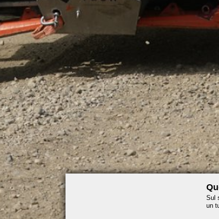
Que
Sul 
un t