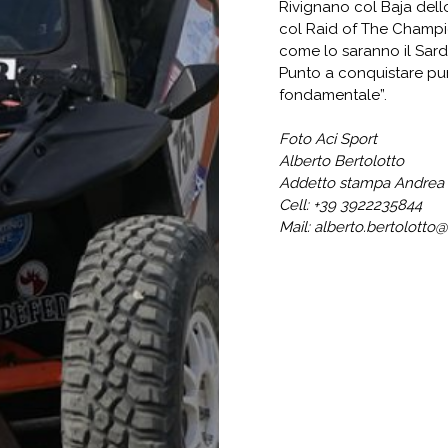
Rivignano col Baja dello
col Raid of The Champio
come lo saranno il Sarde
Punto a conquistare pun
fondamentale”.
Foto Aci Sport
Alberto Bertolotto
Addetto stampa Andrea 
Cell: +39 3922235844
Mail:
alberto.bertolotto