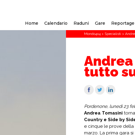
Home
Calendario
Raduni
Gare
Reportage
Mondo4x4
>
Specialisti
>
Andrea
Andrea
tutto su
Pordenone, lunedì 23 fe
Andrea Tomasini
torna
Country
e Side by Sid
e cinque le prove della
marzo. La prima gara si 