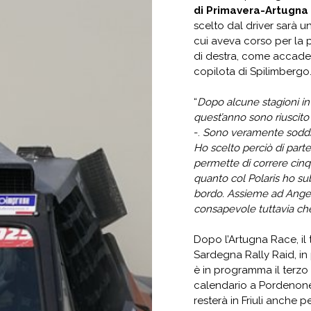
di Primavera-Artugna
scelto dal driver sarà u
cui aveva corso per la pr
di destra, come accade 
copilota di Spilimbergo
“
Dopo alcune stagioni in
quest’anno sono riuscit
-.
Sono veramente soddisfa
Ho scelto perciò di part
permette di correre cinq
quanto col Polaris ho su
bordo. Assieme ad Angelo
consapevole tuttavia ch
Dopo l’Artugna Race, il 
Sardegna Rally Raid, in
è in programma il terzo
calendario a Pordenone
resterà in Friuli anche p