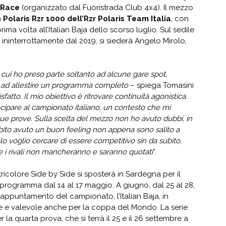
 Race
(organizzato dal Fuoristrada Club 4x4). Il mezzo
n
Polaris Rzr 1000 dell’Rzr Polaris Team Italia
, con
ima volta all’Italian Baja dello scorso luglio. Sul sedile
ininterrottamente dal 2019, si siederà Angelo Mirolo,
.
 cui ho preso parte soltanto ad alcune gare spot,
o ad allestire un programma completo
– spiega Tomasini
tto. Il mio obiettivo è ritrovare continuità agonistica.
ecipare al campionato italiano, un contesto che mi
ue prove. Sulla scelta del mezzo non ho avuto dubbi, in
bito avuto un buon feeling non appena sono salito a
 voglio cercare di essere competitivo sin da subito,
e i rivali non mancheranno e saranno quotati
”.
tricolore Side by Side si sposterà in Sardegna per il
 programma dal 14 al 17 maggio. A giugno, dal 25 al 28,
 appuntamento del campionato, l’Italian Baja, in
 e valevole anche per la coppa del Mondo. La serie
er la quarta prova, che si terrà il 25 e il 26 settembre a